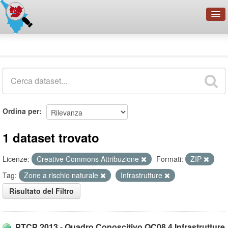
OpenDataNetwork - CMFI
Dataset
Cerca
Organizzazioni
Categorie
Informazioni
Ordina per
1 dataset trovato
Licenze:
Creative Commons Attribuzione
Formati:
ZIP
Tag:
Zone a rischio naturale
Infrastrutture
Risultato del Filtro
PTCP 2013 - Quadro Conoscitivo QC08.4 Infrastrutture