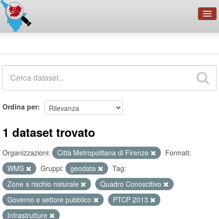
OpenDataNetwork - CMFI
Dataset
Cerca
Organizzazioni
Categorie
Informazioni
Ordina per
1 dataset trovato
Organizzazioni:
Città Metropolitana di Firenze
Formati:
WMS
Gruppi:
geodata
Tag:
Zone a rischio naturale
Quadro Conoscitivo
Governo e settore pubblico
PTCP 2013
Infrastrutture