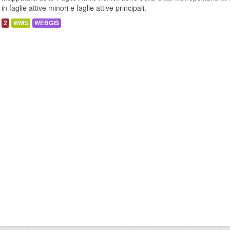
in faglie attive minori e faglie attive principali.
2
WMS
WEBGIS