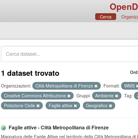
OpenD
Cerca
Organizz
1 dataset trovato
Ord
Organizzazioni:
Città Metropolitana di Firenze
Formati:
WMS
Creative Commons Attribuzione
Gruppi:
Ambiente
Tag:
Potezione Civile
Faglie attive
Geografico
Faglie attive - Città Metropolitana di Firenze
Mappatura delle Faglie Attive nel territorio della Città Metropolitana di 