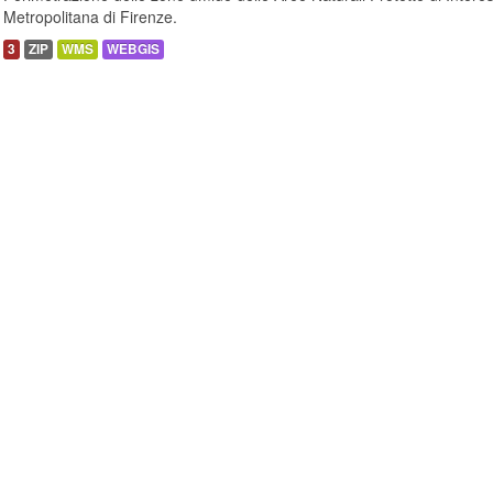
Metropolitana di Firenze.
3
ZIP
WMS
WEBGIS