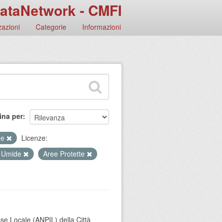
ataNetwork - CMFI
azioni
Categorie
Informazioni
ina per
nze
Licenze:
 Umide
Aree Protette
sse Locale (ANPIL) della Città