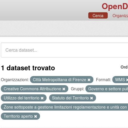
OpenD
Cerca
Organizz
1 dataset trovato
Ord
Organizzazioni:
Città Metropolitana di Firenze
Formati:
WMS
Creative Commons Attribuzione
Gruppi:
Governo e settore pu
Utilizzo del territorio
Statuto del Territorio
Zone sottoposte a gestione limitazioni regolamentazione e unità con
Territorio aperto