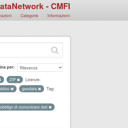
ataNetwork - CMFI
azioni
Categorie
Informazioni
ina per
ZIP
Licenze:
bblico
geodata
Tag:
 obbligo di comunicare dati