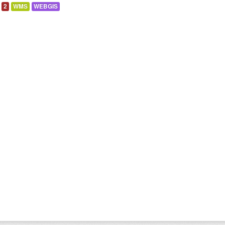
2
WMS
WEBGIS