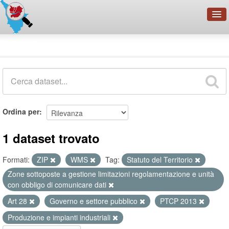
OpenDataNetwork - CMFI
Dataset
Cerca
Organizzazioni
Categorie
Informazioni
Ordina per
1 dataset trovato
Formati:
ZIP
WMS
Tag:
Statuto del Territorio
Zone sottoposte a gestione limitazioni regolamentazione e unità
con obbligo di comunicare dati
Art 28
Governo e settore pubblico
PTCP 2013
Produzione e impianti industriali