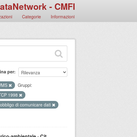
ataNetwork - CMFI
azioni
Categorie
Informazioni
ina per
WMS
Gruppi:
TCP 1998
 obbligo di comunicare dati
ico-ambientale - Cit...