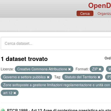
OpenD
Cerca
Organizz
1 dataset trovato
Ord
Licenze:
Creative Commons Attribuzione
Formati:
ZIP
Governo e settore pubblico
Tag:
Statuto del Territorio
P
Zone sottoposte a gestione limitazioni regolamentazione e unità con
art 12
PTCP 1998 - Art.12 Aree di protezione paesistica e/o stor