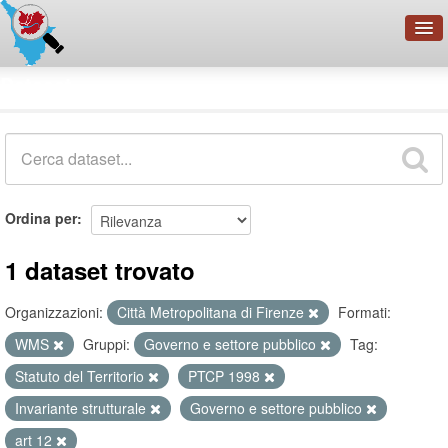
OpenDataNetwork - CMFI
Dataset
Cerca
Organizzazioni
Categorie
Informazioni
Ordina per
1 dataset trovato
Organizzazioni:
Città Metropolitana di Firenze
Formati:
WMS
Gruppi:
Governo e settore pubblico
Tag:
Statuto del Territorio
PTCP 1998
Invariante strutturale
Governo e settore pubblico
art 12