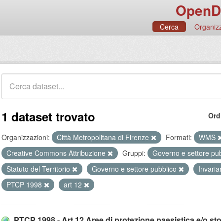
OpenD
Cerca
Organizz
1 dataset trovato
Ord
Organizzazioni:
Città Metropolitana di Firenze
Formati:
WMS
Creative Commons Attribuzione
Gruppi:
Governo e settore pu
Statuto del Territorio
Governo e settore pubblico
Invaria
PTCP 1998
art 12
PTCP 1998 - Art.12 Aree di protezione paesistica e/o stor