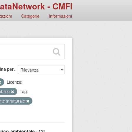
ataNetwork - CMFI
azioni
Categorie
Informazioni
ina per
Licenze:
bblico
Tag:
nte strutturale
ico-ambientale - Cit...