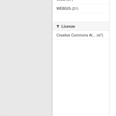
WEBGIS (21)
Licenze
Creative Commons At... (47)