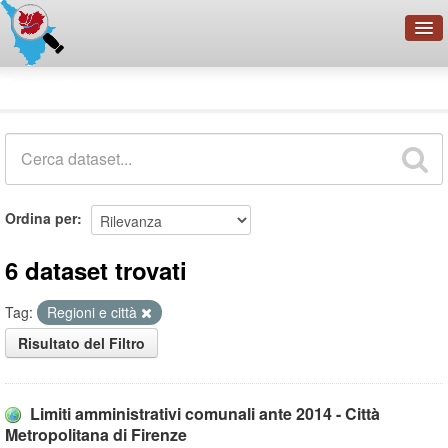
OpenDataNetwork - CMFI
Dataset
Cerca
Organizzazioni
Categorie
Informazioni
Ordina per
6 dataset trovati
Tag:
Regioni e città
Risultato del Filtro
Limiti amministrativi comunali ante 2014 - Città
Metropolitana di Firenze