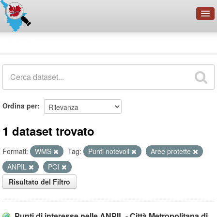
OpenDataNetwork - CMFI
Dataset
Cerca
Organizzazioni
Categorie
Informazioni
Ordina per
1 dataset trovato
Formati:
WMS
Tag:
Punti notevoli
Aree protette
ANPIL
POI
Risultato del Filtro
Punti di interesse nelle ANPIL - Città Metropolitana di