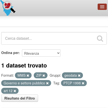
OpenDataNetwork - CMFI
Dataset
Cerca
Organizzazioni
Categorie
Informazioni
Ordina per
1 dataset trovato
Formati:
WMS
ZIP
Gruppi:
geodata
Governo e settore pubblico
Tag:
PTCP 1998
art 12
Risultato del Filtro