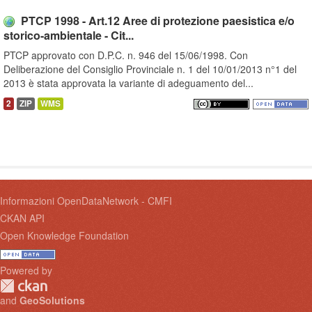
PTCP 1998 - Art.12 Aree di protezione paesistica e/o
storico-ambientale - Cit...
PTCP approvato con D.P.C. n. 946 del 15/06/1998. Con
Deliberazione del Consiglio Provinciale n. 1 del 10/01/2013 n°1 del
2013 è stata approvata la variante di adeguamento del...
2
ZIP
WMS
Informazioni OpenDataNetwork - CMFI
CKAN API
Open Knowledge Foundation
Powered by
and
GeoSolutions