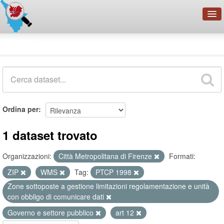
OpenDataNetwork - CMFI
Dataset
Cerca
Organizzazioni
Categorie
Informazioni
Ordina per
1 dataset trovato
Organizzazioni:
Città Metropolitana di Firenze
Formati:
ZIP
WMS
Tag:
PTCP 1998
Zone sottoposte a gestione limitazioni regolamentazione e unità
con obbligo di comunicare dati
Governo e settore pubblico
art 12