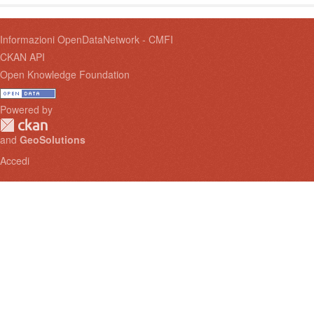
Informazioni OpenDataNetwork - CMFI
CKAN API
Open Knowledge Foundation
Powered by
and
GeoSolutions
Accedi