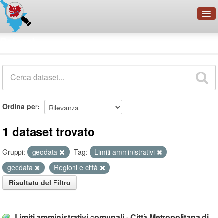
OpenDataNetwork - CMFI
Dataset
Cerca
Organizzazioni
Categorie
Informazioni
Ordina per
1 dataset trovato
Gruppi:
geodata
Tag:
Limiti amministrativi
geodata
Regioni e città
Risultato del Filtro
Limiti amministrativi comunali - Città Metropolitana di