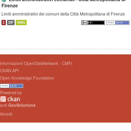
Firenze
Limiti amministrativi dei comuni della Città Metropolitana di Firenze
2
ZIP
WMS
Informazioni OpenDataNetwork - CMFI
CKAN API
Open Knowledge Foundation
Powered by
and
GeoSolutions
Accedi