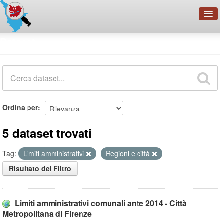
OpenDataNetwork - CMFI
Dataset
Cerca
Organizzazioni
Categorie
Informazioni
Ordina per
5 dataset trovati
Tag:
Limiti amministrativi
Regioni e città
Risultato del Filtro
Limiti amministrativi comunali ante 2014 - Città
Metropolitana di Firenze