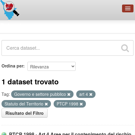
OpenDataNetwork - CMFI
Dataset
Cerca
Organizzazioni
Categorie
Informazioni
Ordina per
1 dataset trovato
Tag:
Governo e settore pubblico
art 4
Statuto del Territorio
PTCP 1998
Risultato del Filtro
PTCP 1998 - Art.4 Aree per il contenimento del rischio