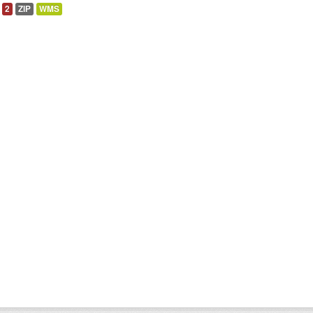
2
ZIP
WMS