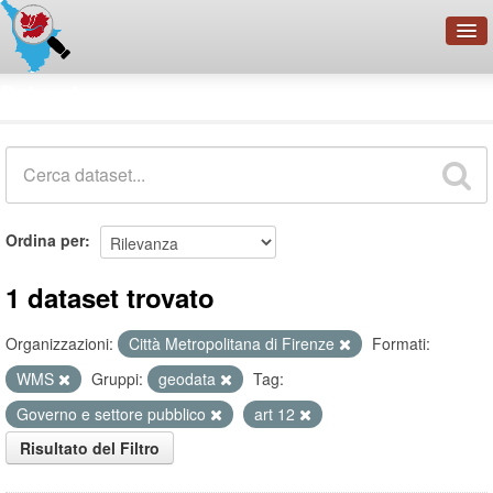
OpenDataNetwork - CMFI
Dataset
Cerca
Organizzazioni
Categorie
Informazioni
Ordina per
1 dataset trovato
Organizzazioni:
Città Metropolitana di Firenze
Formati:
WMS
Gruppi:
geodata
Tag:
Governo e settore pubblico
art 12
Risultato del Filtro