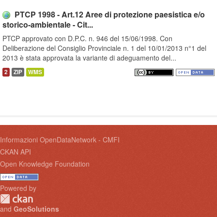
PTCP 1998 - Art.12 Aree di protezione paesistica e/o
storico-ambientale - Cit...
PTCP approvato con D.P.C. n. 946 del 15/06/1998. Con
Deliberazione del Consiglio Provinciale n. 1 del 10/01/2013 n°1 del
2013 è stata approvata la variante di adeguamento del...
2
ZIP
WMS
Informazioni OpenDataNetwork - CMFI
CKAN API
Open Knowledge Foundation
Powered by
and
GeoSolutions