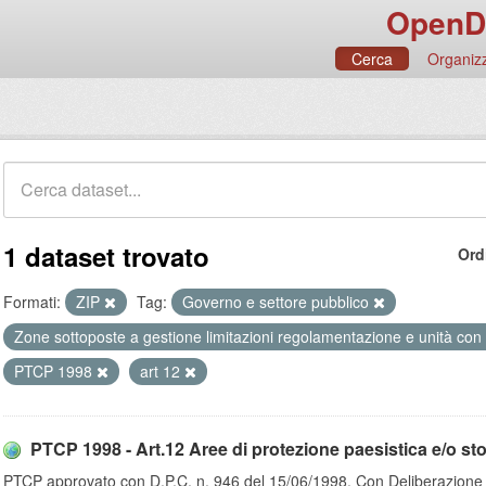
OpenD
Cerca
Organizz
1 dataset trovato
Ord
Formati:
ZIP
Tag:
Governo e settore pubblico
Zone sottoposte a gestione limitazioni regolamentazione e unità con
PTCP 1998
art 12
PTCP 1998 - Art.12 Aree di protezione paesistica e/o stor
PTCP approvato con D.P.C. n. 946 del 15/06/1998. Con Deliberazione de