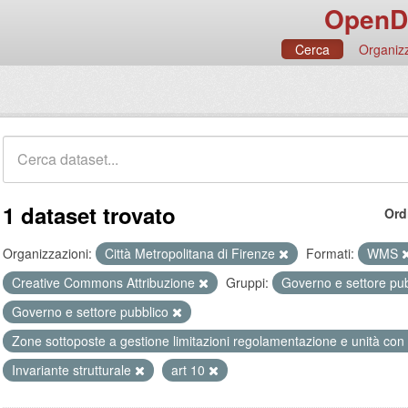
OpenD
Cerca
Organizz
1 dataset trovato
Ord
Organizzazioni:
Città Metropolitana di Firenze
Formati:
WMS
Creative Commons Attribuzione
Gruppi:
Governo e settore pu
Governo e settore pubblico
Zone sottoposte a gestione limitazioni regolamentazione e unità con
Invariante strutturale
art 10