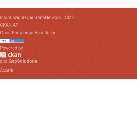
Informazioni OpenDataNetwork - CMFI
CKAN API
Open Knowledge Foundation
Powered by
and
GeoSolutions
Accedi