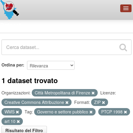
OpenDataNetwork - CMFI
Dataset
Cerca
Organizzazioni
Categorie
Informazioni
Ordina per
1 dataset trovato
Organizzazioni:
Città Metropolitana di Firenze
Licenze:
Creative Commons Attribuzione
Formati:
ZIP
WMS
Tag:
Governo e settore pubblico
PTCP 1998
art 10
Risultato del Filtro