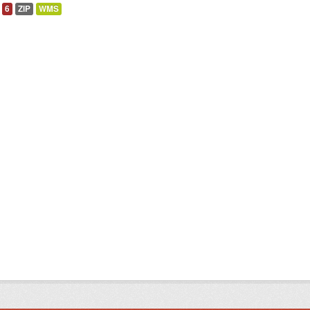
6
ZIP
WMS