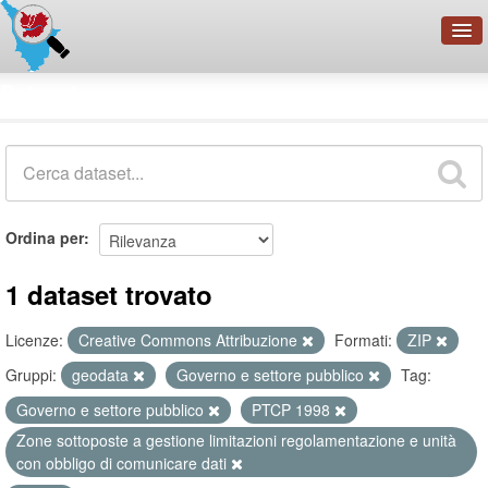
OpenDataNetwork - CMFI
Dataset
Cerca
Organizzazioni
Categorie
Informazioni
Ordina per
1 dataset trovato
Licenze:
Creative Commons Attribuzione
Formati:
ZIP
Gruppi:
geodata
Governo e settore pubblico
Tag:
Governo e settore pubblico
PTCP 1998
Zone sottoposte a gestione limitazioni regolamentazione e unità
con obbligo di comunicare dati