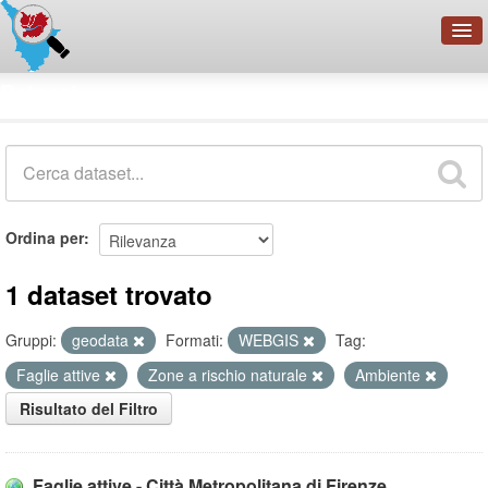
OpenDataNetwork - CMFI
Dataset
Cerca
Organizzazioni
Categorie
Informazioni
Ordina per
1 dataset trovato
Gruppi:
geodata
Formati:
WEBGIS
Tag:
Faglie attive
Zone a rischio naturale
Ambiente
Risultato del Filtro
Faglie attive - Città Metropolitana di Firenze