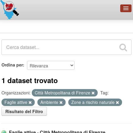
OpenDataNetwork - CMFI
Dataset
Cerca
Organizzazioni
Categorie
Informazioni
Ordina per
1 dataset trovato
Organizzazioni:
Città Metropolitana di Firenze
Tag:
Faglie attive
Ambiente
Zone a rischio naturale
Risultato del Filtro
Faglie attive - Città Metropolitana di Firenze