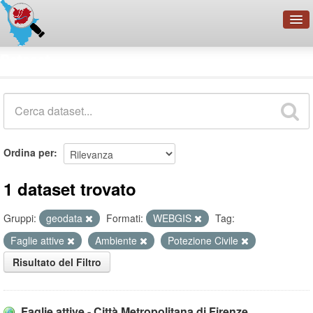
OpenDataNetwork - CMFI
Dataset
Cerca
Organizzazioni
Categorie
Informazioni
Ordina per
1 dataset trovato
Gruppi:
geodata
Formati:
WEBGIS
Tag:
Faglie attive
Ambiente
Potezione Civile
Risultato del Filtro
Faglie attive - Città Metropolitana di Firenze