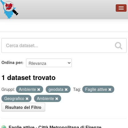
OpenDataNetwork - CMFI
Dataset
Cerca
Organizzazioni
Categorie
Informazioni
Ordina per
1 dataset trovato
Gruppi:
Ambiente
geodata
Tag:
Faglie attive
Geografico
Ambiente
Risultato del Filtro
Faglie attive - Città Metropolitana di Firenze