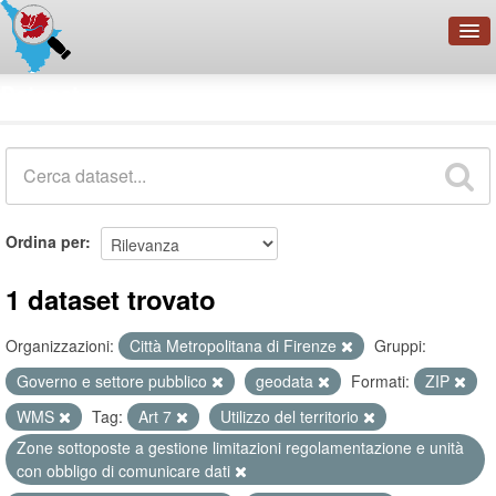
OpenDataNetwork - CMFI
Dataset
Cerca
Organizzazioni
Categorie
Informazioni
Ordina per
1 dataset trovato
Organizzazioni:
Città Metropolitana di Firenze
Gruppi:
Governo e settore pubblico
geodata
Formati:
ZIP
WMS
Tag:
Art 7
Utilizzo del territorio
Zone sottoposte a gestione limitazioni regolamentazione e unità
con obbligo di comunicare dati