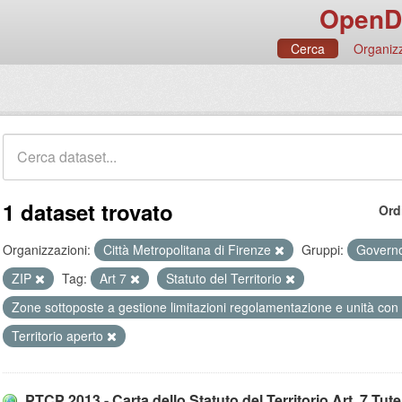
OpenD
Cerca
Organizz
1 dataset trovato
Ord
Organizzazioni:
Città Metropolitana di Firenze
Gruppi:
Governo
ZIP
Tag:
Art 7
Statuto del Territorio
Zone sottoposte a gestione limitazioni regolamentazione e unità con
Territorio aperto
PTCP 2013 - Carta dello Statuto del Territorio Art. 7 Tutela