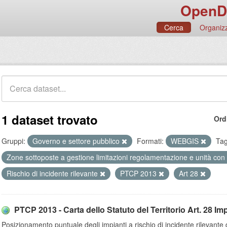
OpenD
Cerca
Organizz
1 dataset trovato
Ord
Gruppi:
Governo e settore pubblico
Formati:
WEBGIS
Tag
Zone sottoposte a gestione limitazioni regolamentazione e unità con
Rischio di incidente rilevante
PTCP 2013
Art 28
PTCP 2013 - Carta dello Statuto del Territorio Art. 28 Impi
Posizionamento puntuale degli impianti a rischio di incidente rilevante 