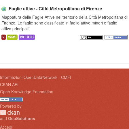
Faglie attive - Città Metropolitana di Firenze
Mappatura delle Faglie Attive nel territorio della Città Metropolitana di
Firenze. Le faglie sono classificate in faglie attive minori e faglie
attive principali.
2
WMS
WEBGIS
Informazioni OpenDataNetwork - CMFI
CKAN API
Open Knowledge Foundation
Powered by
and
GeoSolutions
Accedi