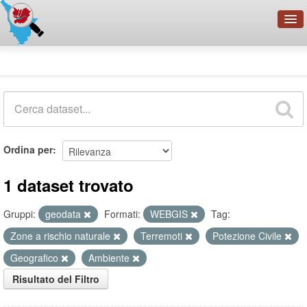
OpenDataNetwork - CMFI
Dataset
Cerca
Organizzazioni
Categorie
Informazioni
Ordina per
1 dataset trovato
Gruppi:
geodata
Formati:
WEBGIS
Tag:
Zone a rischio naturale
Terremoti
Potezione Civile
Geografico
Ambiente
Risultato del Filtro