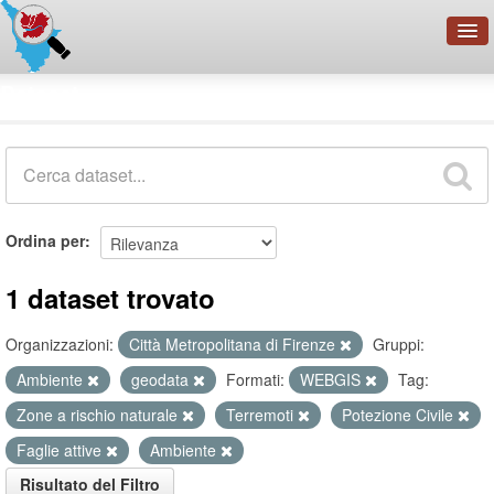
OpenDataNetwork - CMFI
Dataset
Cerca
Organizzazioni
Categorie
Informazioni
Ordina per
1 dataset trovato
Organizzazioni:
Città Metropolitana di Firenze
Gruppi:
Ambiente
geodata
Formati:
WEBGIS
Tag:
Zone a rischio naturale
Terremoti
Potezione Civile
Faglie attive
Ambiente
Risultato del Filtro