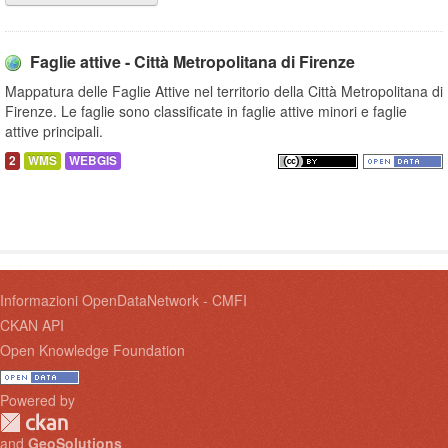
Faglie attive - Città Metropolitana di Firenze
Mappatura delle Faglie Attive nel territorio della Città Metropolitana di
Firenze. Le faglie sono classificate in faglie attive minori e faglie
attive principali.
2
WMS
WEBGIS
Informazioni OpenDataNetwork - CMFI
CKAN API
Open Knowledge Foundation
Powered by
and
GeoSolutions