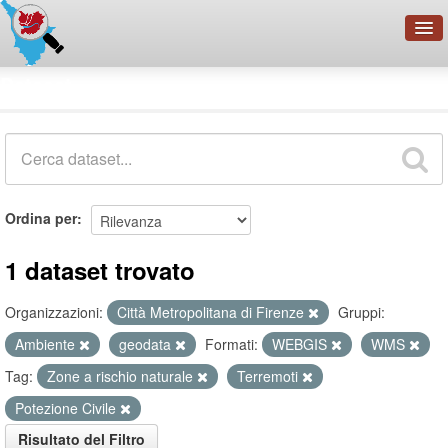
OpenDataNetwork - CMFI
Dataset
Cerca
Organizzazioni
Categorie
Informazioni
Ordina per
1 dataset trovato
Organizzazioni:
Città Metropolitana di Firenze
Gruppi:
Ambiente
geodata
Formati:
WEBGIS
WMS
Tag:
Zone a rischio naturale
Terremoti
Potezione Civile
Risultato del Filtro