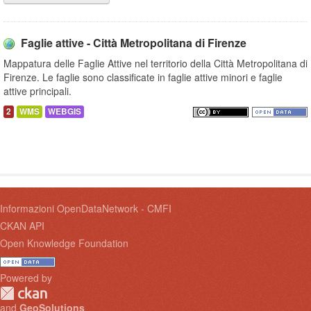
Faglie attive - Città Metropolitana di Firenze
Mappatura delle Faglie Attive nel territorio della Città Metropolitana di
Firenze. Le faglie sono classificate in faglie attive minori e faglie
attive principali.
2
WMS
WEBGIS
Informazioni OpenDataNetwork - CMFI
CKAN API
Open Knowledge Foundation
Powered by
and
GeoSolutions