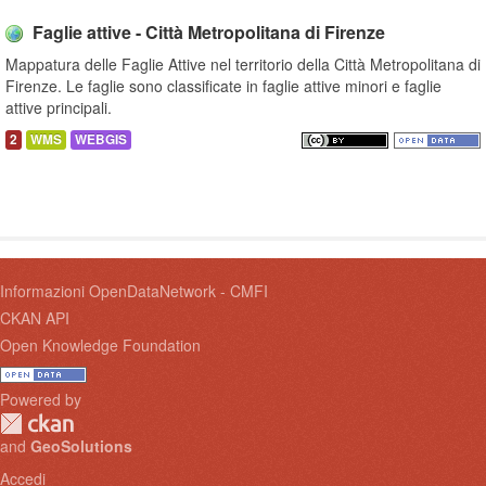
Faglie attive - Città Metropolitana di Firenze
Mappatura delle Faglie Attive nel territorio della Città Metropolitana di
Firenze. Le faglie sono classificate in faglie attive minori e faglie
attive principali.
2
WMS
WEBGIS
Informazioni OpenDataNetwork - CMFI
CKAN API
Open Knowledge Foundation
Powered by
and
GeoSolutions
Accedi