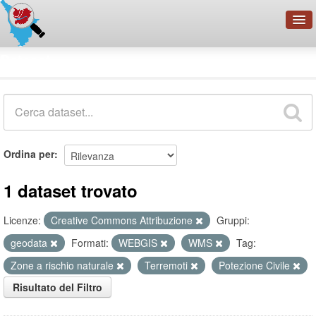
OpenDataNetwork - CMFI
Dataset
Cerca
Organizzazioni
Categorie
Informazioni
Ordina per
1 dataset trovato
Licenze:
Creative Commons Attribuzione
Gruppi:
geodata
Formati:
WEBGIS
WMS
Tag:
Zone a rischio naturale
Terremoti
Potezione Civile
Risultato del Filtro