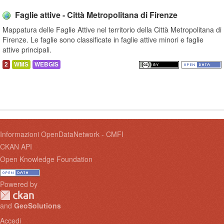
Faglie attive - Città Metropolitana di Firenze
Mappatura delle Faglie Attive nel territorio della Città Metropolitana di
Firenze. Le faglie sono classificate in faglie attive minori e faglie
attive principali.
2
WMS
WEBGIS
Informazioni OpenDataNetwork - CMFI
CKAN API
Open Knowledge Foundation
Powered by
and
GeoSolutions
Accedi