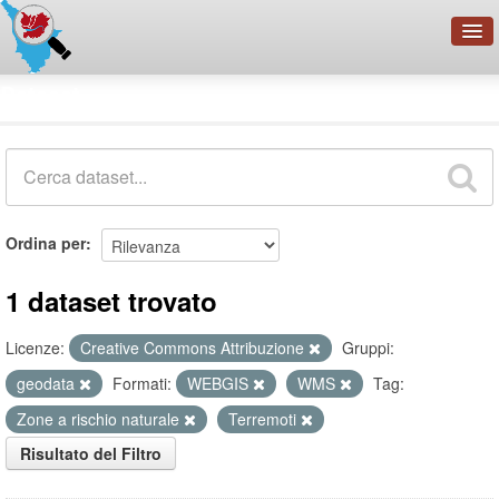
OpenDataNetwork - CMFI
Dataset
Cerca
Organizzazioni
Categorie
Informazioni
Ordina per
1 dataset trovato
Licenze:
Creative Commons Attribuzione
Gruppi:
geodata
Formati:
WEBGIS
WMS
Tag:
Zone a rischio naturale
Terremoti
Risultato del Filtro