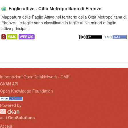
Faglie attive - Città Metropolitana di Firenze
Mappatura delle Faglie Attive nel territorio della Città Metropolitana di
Firenze. Le faglie sono classificate in faglie attive minori e faglie
attive principali.
2
WMS
WEBGIS
Informazioni OpenDataNetwork - CMFI
CKAN API
Open Knowledge Foundation
Powered by
and
GeoSolutions
Accedi