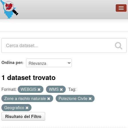
OpenDataNetwork - CMFI
Dataset
Cerca
Organizzazioni
Categorie
Informazioni
Ordina per
1 dataset trovato
Formati:
WEBGIS
WMS
Tag:
Zone a rischio naturale
Potezione Civile
Geografico
Risultato del Filtro