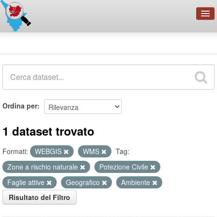
OpenDataNetwork - CMFI
Dataset
Cerca
Organizzazioni
Categorie
Informazioni
Ordina per
1 dataset trovato
Formati:
WEBGIS
WMS
Tag:
Zone a rischio naturale
Potezione Civile
Faglie attive
Geografico
Ambiente
Risultato del Filtro