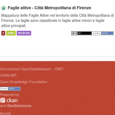
Faglie attive - Città Metropolitana di Firenze
Mappatura delle Faglie Attive nel territorio della Città Metropolitana di
Firenze. Le faglie sono classificate in faglie attive minori e faglie
attive principali.
2
WMS
WEBGIS
Informazioni OpenDataNetwork - CMFI
CKAN API
Open Knowledge Foundation
Powered by
and
GeoSolutions
Accedi