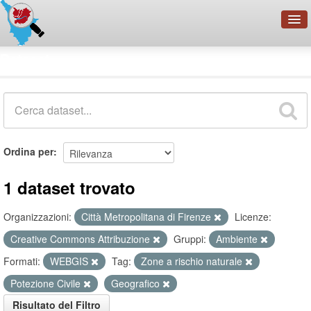
OpenDataNetwork - CMFI
Dataset
Cerca
Organizzazioni
Categorie
Informazioni
Ordina per
1 dataset trovato
Organizzazioni:
Città Metropolitana di Firenze
Licenze:
Creative Commons Attribuzione
Gruppi:
Ambiente
Formati:
WEBGIS
Tag:
Zone a rischio naturale
Potezione Civile
Geografico
Risultato del Filtro