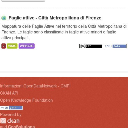
Faglie attive - Città Metropolitana di Firenze
Mappatura delle Faglie Attive nel territorio della Città Metropolitana di
Firenze. Le faglie sono classificate in faglie attive minori e faglie
attive principali.
2
WMS
WEBGIS
Informazioni OpenDataNetwork - CMFI
CKAN API
Open Knowledge Foundation
Powered by
and
GeoSolutions