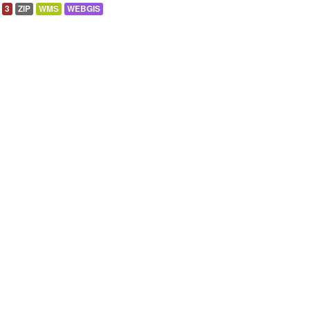
3
ZIP
WMS
WEBGIS