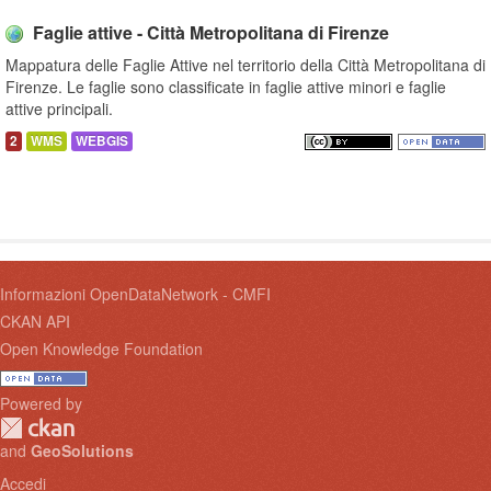
Faglie attive - Città Metropolitana di Firenze
Mappatura delle Faglie Attive nel territorio della Città Metropolitana di
Firenze. Le faglie sono classificate in faglie attive minori e faglie
attive principali.
2
WMS
WEBGIS
Informazioni OpenDataNetwork - CMFI
CKAN API
Open Knowledge Foundation
Powered by
and
GeoSolutions
Accedi