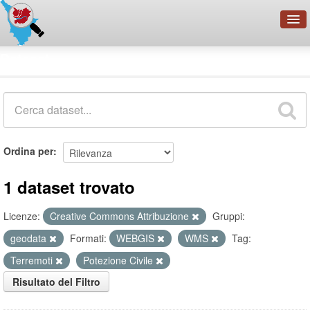
OpenDataNetwork - CMFI
Dataset
Cerca
Organizzazioni
Categorie
Informazioni
Ordina per
1 dataset trovato
Licenze:
Creative Commons Attribuzione
Gruppi:
geodata
Formati:
WEBGIS
WMS
Tag:
Terremoti
Potezione Civile
Risultato del Filtro