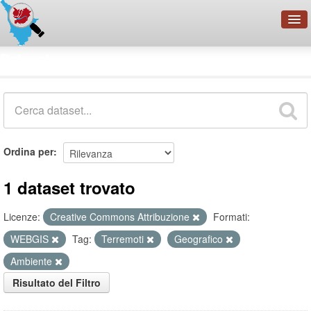
OpenDataNetwork - CMFI
Dataset
Cerca
Organizzazioni
Categorie
Informazioni
Ordina per
1 dataset trovato
Licenze:
Creative Commons Attribuzione
Formati:
WEBGIS
Tag:
Terremoti
Geografico
Ambiente
Risultato del Filtro