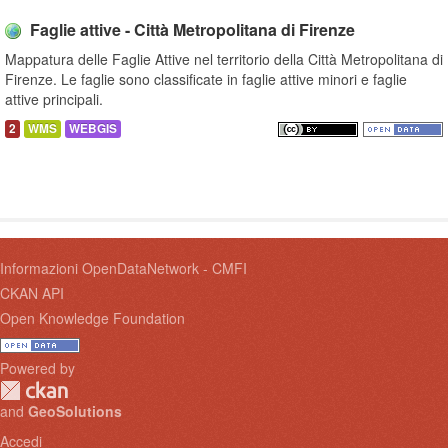
Faglie attive - Città Metropolitana di Firenze
Mappatura delle Faglie Attive nel territorio della Città Metropolitana di
Firenze. Le faglie sono classificate in faglie attive minori e faglie
attive principali.
2
WMS
WEBGIS
Informazioni OpenDataNetwork - CMFI
CKAN API
Open Knowledge Foundation
Powered by
and
GeoSolutions
Accedi