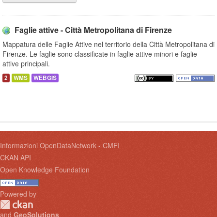
Faglie attive - Città Metropolitana di Firenze
Mappatura delle Faglie Attive nel territorio della Città Metropolitana di
Firenze. Le faglie sono classificate in faglie attive minori e faglie
attive principali.
2
WMS
WEBGIS
Informazioni OpenDataNetwork - CMFI
CKAN API
Open Knowledge Foundation
Powered by
and
GeoSolutions