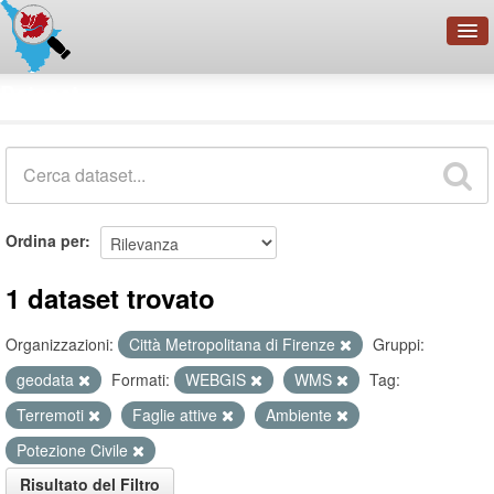
OpenDataNetwork - CMFI
Dataset
Cerca
Organizzazioni
Categorie
Informazioni
Ordina per
1 dataset trovato
Organizzazioni:
Città Metropolitana di Firenze
Gruppi:
geodata
Formati:
WEBGIS
WMS
Tag:
Terremoti
Faglie attive
Ambiente
Potezione Civile
Risultato del Filtro