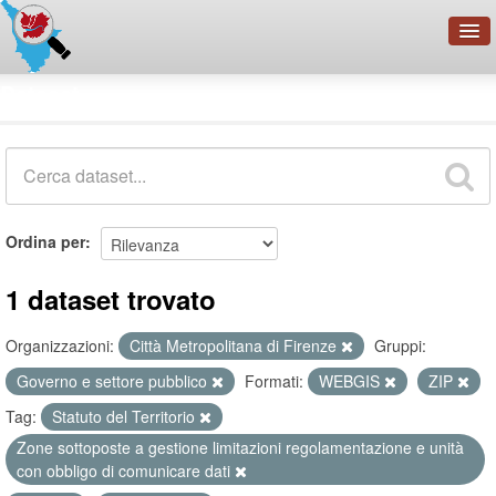
OpenDataNetwork - CMFI
Dataset
Cerca
Organizzazioni
Categorie
Informazioni
Ordina per
1 dataset trovato
Organizzazioni:
Città Metropolitana di Firenze
Gruppi:
Governo e settore pubblico
Formati:
WEBGIS
ZIP
Tag:
Statuto del Territorio
Zone sottoposte a gestione limitazioni regolamentazione e unità
con obbligo di comunicare dati