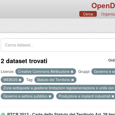
OpenD
Cerca
Organizz
2 dataset trovati
Ord
Licenze:
Creative Commons Attribuzione
Gruppi:
Governo e se
WEBGIS
Tag:
Statuto del Territorio
Zone sottoposte a gestione limitazioni regolamentazione e unità con
Governo e settore pubblico
Produzione e impianti industriali
PTCP 2013 - Carta dello Statuto del Territorio Art. 28 Impi