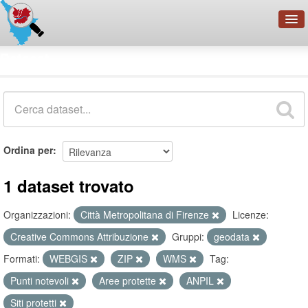
OpenDataNetwork - CMFI
Dataset
Cerca
Organizzazioni
Categorie
Informazioni
Ordina per
1 dataset trovato
Organizzazioni:
Città Metropolitana di Firenze
Licenze:
Creative Commons Attribuzione
Gruppi:
geodata
Formati:
WEBGIS
ZIP
WMS
Tag:
Punti notevoli
Aree protette
ANPIL
Siti protetti