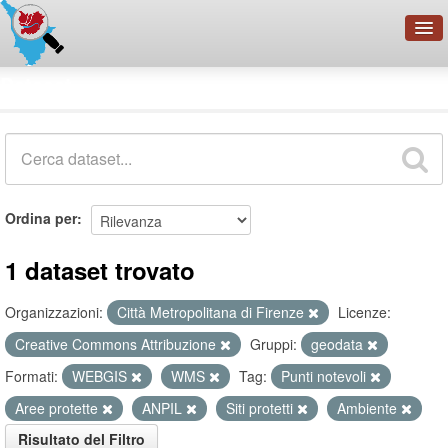
OpenDataNetwork - CMFI
Dataset
Cerca
Organizzazioni
Categorie
Informazioni
Ordina per
1 dataset trovato
Organizzazioni:
Città Metropolitana di Firenze
Licenze:
Creative Commons Attribuzione
Gruppi:
geodata
Formati:
WEBGIS
WMS
Tag:
Punti notevoli
Aree protette
ANPIL
Siti protetti
Ambiente
Risultato del Filtro