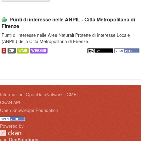
Punti di interesse nelle ANPIL - Città Metropolitana di
Firenze
Punti di interesse nelle Aree Naturali Protette di Interesse Locale
(ANPIL) della Città Metropolitana di Firenze.
3
ZIP
WMS
WEBGIS
Informazioni OpenDataNetwork - CMFI
CKAN API
Open Knowledge Foundation
Powered by
and
GeoSolutions